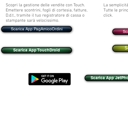
Scopri la gestione delle vendite con Touch.
La semplicità
Emettere scontrini, fogli di cortesia, fatture,
Tutte le prin
D.d.t., tramite il tuo registratore di cassa o
click.
stampante sarà velocissimo.
Scarica App PagAmicoOrdini
Sc
S
Scarica App TouchDroid
Scarica App JetPh